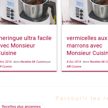
eringue ultra facile
vermicelles aux
avec Monsieur
marrons avec
uisine
Monsieur Cuisi
Avr, 2016
dans
Recettes Mr Cuisine
par
8 Avr, 2016
dans
Recettes Mr C
R Cuisine
MR Cuisine
Parcourir les r
←
Recettes plus anciennes