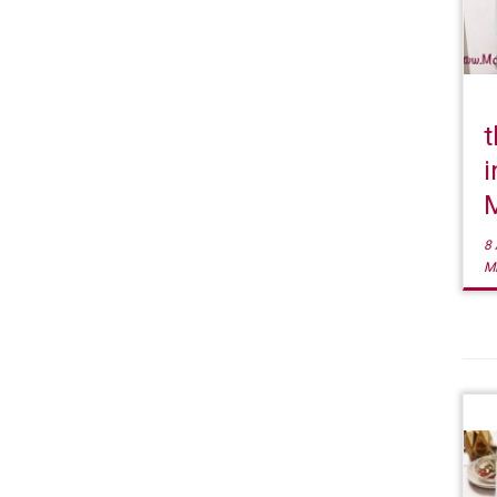
t
i
8 
M